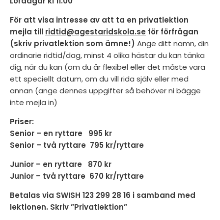
Lördagar kl 11.00
För att visa intresse av att ta en privatlektion
mejla till
ridtid@agestaridskola.se
för förfrågan
(skriv privatlektion som ämne!)
Ange ditt namn, din
ordinarie ridtid/dag, minst 4 olika hästar du kan tänka
dig, när du kan (om du är flexibel eller det måste vara
ett speciellt datum, om du vill rida själv eller med
annan (ange dennes uppgifter så behöver ni bägge
inte mejla in)
Priser:
Senior – en ryttare 995 kr
Senior – två ryttare 795 kr/ryttare
Junior – en ryttare 870 kr
Junior – två ryttare 670 kr/ryttare
Betalas via SWISH 123 299 28 16 i samband med
lektionen. Skriv ”Privatlektion”