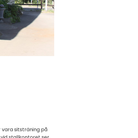
vara sitsträning på
id stallkontoret ser