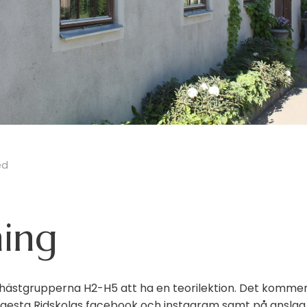
ed
ning
stgrupperna H2-H5 att ha en teorilektion. Det kommer 
Ågesta Ridskolas facebook och instagram samt på anslag v