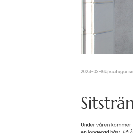
2024-03-16
Uncategoris
Sitsträ
Under våren kommer hä
en longerad häst. På 