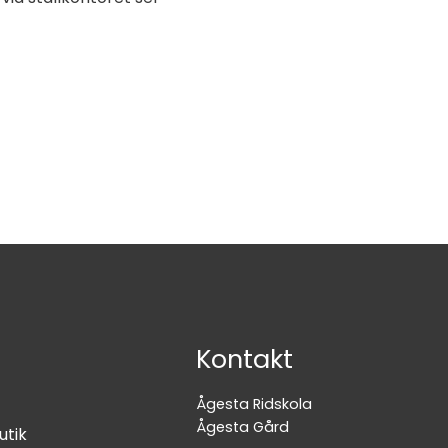
Kontakt
Ågesta Ridskola
Ågesta Gård
utik